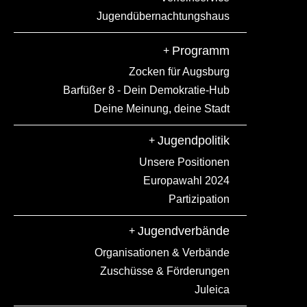
Ansprechperson finden
Jugendübernachtungshaus
Programm
Zocken für Augsburg
Barfüßer 8 - Dein Demokratie-Hub
Presseinfo
Datenschutz
Deine Meinung, deine Stadt
@ 2026 sjr Augsburg
Impressum
Cookie-Einstellungen
Screendesign:
KW Neun
Jugendpolitik
Unsere Positionen
Europawahl 2024
Partizipation
Jugendverbände
Organisationen & Verbände
Zuschüsse & Förderungen
Juleica