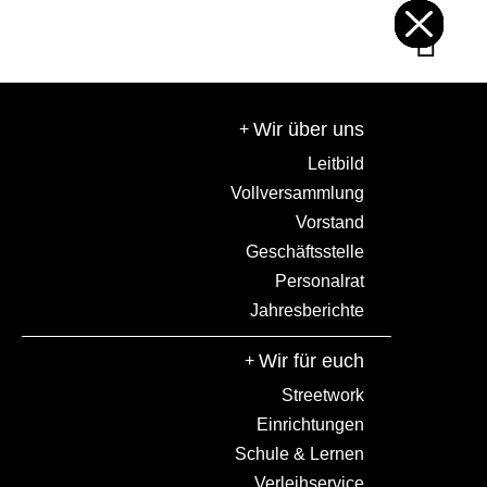
Wir über uns
Adresse
Öffnungszeiten
Leitbild
Schwibbogenplatz 1
Mo-Do: 9-16 Uhr
Vollversammlung
86153 Augsburg
Fr: 9-13 Uhr
Vorstand
Geschäftsstelle
Wir auf Social media
Personalrat
Jahresberichte
Wir für euch
Streetwork
Einrichtungen
Schule & Lernen
E-Mail schreiben
Anrufen
Verleihservice